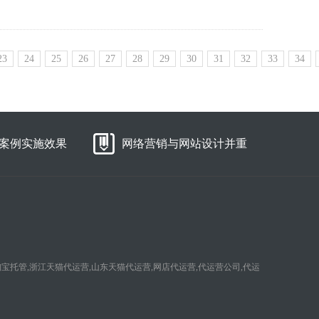
23
24
25
26
27
28
29
30
31
32
33
34
案例实施效果
网络营销与网站设计并重
淘宝托管,浙江天猫代运营,山东天猫代运营,网店代运营,代运营公司,代运