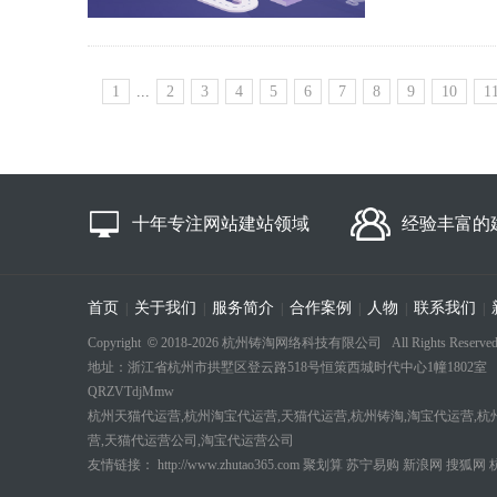
1
...
2
3
4
5
6
7
8
9
10
1
十年专注网站建站领域
经验丰富的
首页
关于我们
服务简介
合作案例
人物
联系我们
|
|
|
|
|
|
Copyright
©
2018-
2026 杭州铸淘网络科技有限公司 All Rights Reserved
地址：浙江省杭州市拱墅区登云路518号恒策西城时代中心1幢1802室 电话：18694
QRZVTdjMmw
杭州天猫代运营,杭州淘宝代运营,天猫代运营,杭州铸淘,淘宝代运营,杭
营,天猫代运营公司,淘宝代运营公司
友情链接：
http://www.zhutao365.com
聚划算
苏宁易购
新浪网
搜狐网