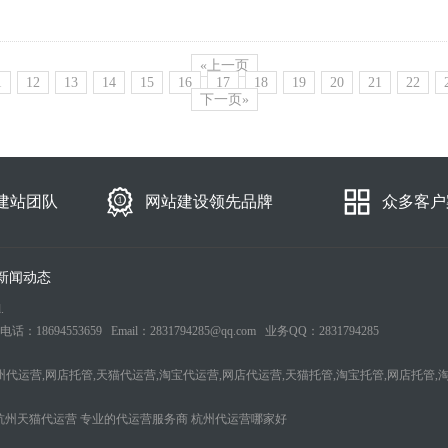
«上一页
1
12
13
14
15
16
17
18
19
20
21
22
下一页»
建站团队
网站建设领先品牌
众多客户
新闻动态
.
553659 Email：2831794285@qq.com 业务QQ：2831794285
州代运营,网店托管,天猫代运营,淘宝代运营,网店代运营,天猫托管,淘宝托管,网店托管,
杭州天猫代运营
专业的代运营服务商
杭州代运营哪家好