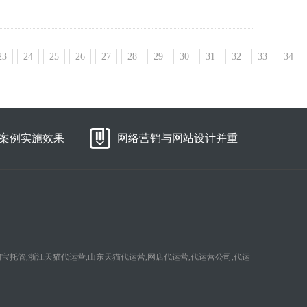
23
24
25
26
27
28
29
30
31
32
33
34
案例实施效果
网络营销与网站设计并重
淘宝托管,浙江天猫代运营,山东天猫代运营,网店代运营,代运营公司,代运