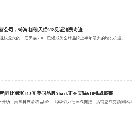
营公司，铸淘电商|天猫618见证消费奇迹
规模最大的一届天猫618，已经成为全球品牌上半年最大的增长机遇。
|同比猛涨140倍 美国品牌Shark正在天猫618挑战戴森
一开场，美国科技清洁品牌Shark卖出1万把蒸汽拖把，店铺总成交额同比猛