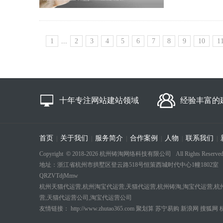
1
...
2
3
4
5
6
7
8
9
10
1
十年专注网站建站领域
经验丰富的
首页
关于我们
服务简介
合作案例
人物
联系我们
|
|
|
|
|
|
Copyright
©
2018-
2026 杭州铸淘网络科技有限公司 All Rights Reserved
地址：浙江省杭州市拱墅区登云路518号恒策西城时代中心1幢1802室 电话：18694
QRZVTdjMmw
杭州天猫代运营,杭州淘宝代运营,天猫代运营,杭州铸淘,淘宝代运营,杭
营,天猫代运营公司,淘宝代运营公司
友情链接：
http://www.zhutao365.com
聚划算
苏宁易购
新浪网
搜狐网