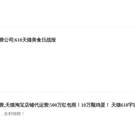
营公司|618天猫美食日战报
,天猫淘宝店铺代运营|500万红包雨！10万颗鸡蛋！ 天猫618
，全村锦鲤！