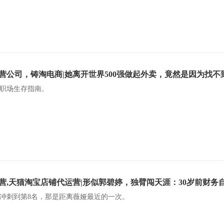
营公司，铸淘电商|她离开世界500强做起外卖，竟然是因为找不
职场生存指南。
营,天猫淘宝店铺代运营|形似郭碧婷，独臂闯天涯：30岁前财务
0名冲刺到第8名，那是距离薇娅最近的一次。