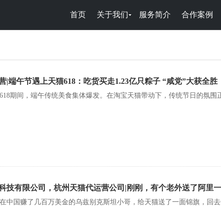
首页
关于我们
服务简介
合作案例
|端午节遇上天猫618：吃货买走1.23亿只粽子 “咸党”大获全胜
618期间，端午传统美食集体爆发。在淘宝天猫带动下，传统节日的氛围
科技有限公司，杭州天猫代运营公司|刚刚，有个老外送了阿里
在中国赚了几百万美金的乌兹别克斯坦小哥，给天猫送了一面锦旗，回去还