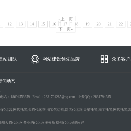
«上一页
1
12
13
14
15
16
17
18
19
20
21
22
下一页»
建站团队
网站建设领先品牌
众多客户
新闻动态
.
553659 Email：2831794285@qq.com 业务QQ：2831794285
州代运营,网店托管,天猫代运营,淘宝代运营,网店代运营,天猫托管,淘宝托管,网店托管,
杭州天猫代运营
专业的代运营服务商
杭州代运营哪家好