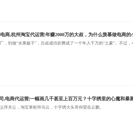
淘电商,杭州淘宝代运营|年赚2000万的大叔，为什么羡慕做电商的
厂，到做“水果贩子”，吕叔成功折腾成了一个年入千万的“土豪”。不过，
司,电商代运营|一幅画几千甚至上百万元？十字绣里的心魔和暴
义拜关公，淘宝掌柜拜马云，十字绣大头哥仰望岳云鹏。