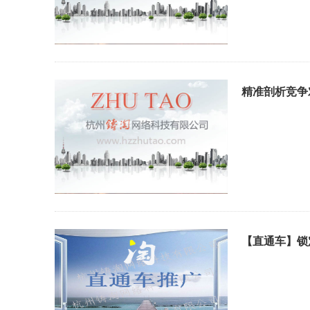
精准剖析竞争
【直通车】锁