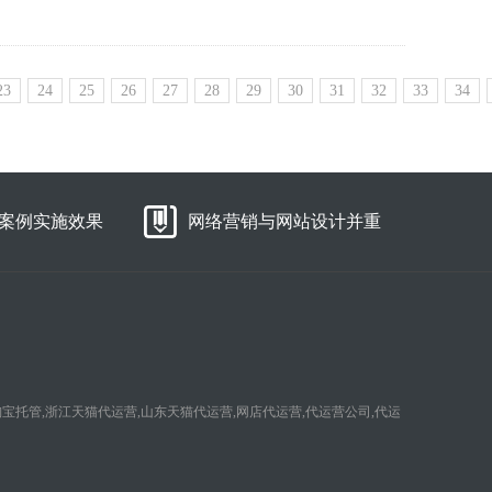
23
24
25
26
27
28
29
30
31
32
33
34
案例实施效果
网络营销与网站设计并重
淘宝托管,浙江天猫代运营,山东天猫代运营,网店代运营,代运营公司,代运