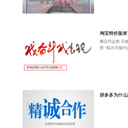
淘宝特价版来
网店代运营 天猫
营 ?临沂天猫代
拼多多为什么