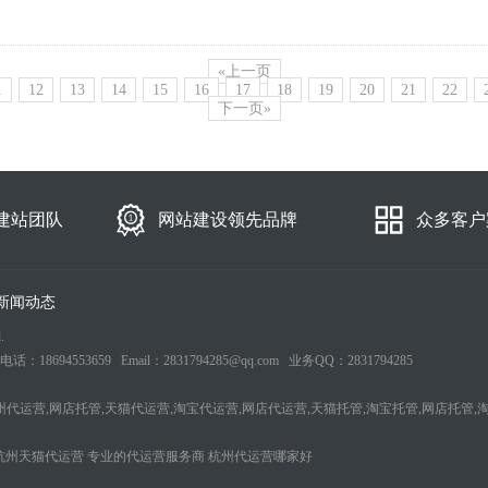
«上一页
1
12
13
14
15
16
17
18
19
20
21
22
下一页»
建站团队
网站建设领先品牌
众多客户
新闻动态
.
553659 Email：2831794285@qq.com 业务QQ：2831794285
州代运营,网店托管,天猫代运营,淘宝代运营,网店代运营,天猫托管,淘宝托管,网店托管,
杭州天猫代运营
专业的代运营服务商
杭州代运营哪家好