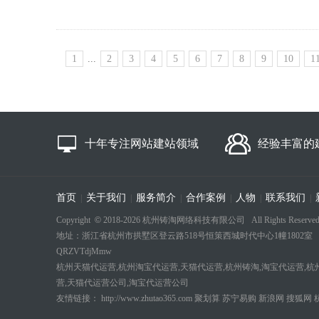
1
...
2
3
4
5
6
7
8
9
10
1
十年专注网站建站领域
经验丰富的
首页
关于我们
服务简介
合作案例
人物
联系我们
|
|
|
|
|
|
Copyright
©
2018-
2026 杭州铸淘网络科技有限公司 All Rights Reserved
地址：浙江省杭州市拱墅区登云路518号恒策西城时代中心1幢1802室 电话：18694
QRZVTdjMmw
杭州天猫代运营,杭州淘宝代运营,天猫代运营,杭州铸淘,淘宝代运营,杭
营,天猫代运营公司,淘宝代运营公司
友情链接：
http://www.zhutao365.com
聚划算
苏宁易购
新浪网
搜狐网