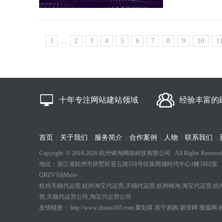
1
...
2
3
4
5
6
7
8
9
10
1
十年专注网站建站领域
经验丰富的
首页
关于我们
服务简介
合作案例
人物
联系我们
|
|
|
|
|
|
Copyright
©
2018-
2026 杭州铸淘网络科技有限公司 All Rights Reserved
地址：浙江省杭州市拱墅区登云路518号恒策西城时代中心1幢1802室 电话：18694
QRZVTdjMmw
杭州天猫代运营,杭州淘宝代运营,天猫代运营,杭州铸淘,淘宝代运营,杭
营,天猫代运营公司,淘宝代运营公司
友情链接：
http://www.zhutao365.com
聚划算
苏宁易购
新浪网
搜狐网