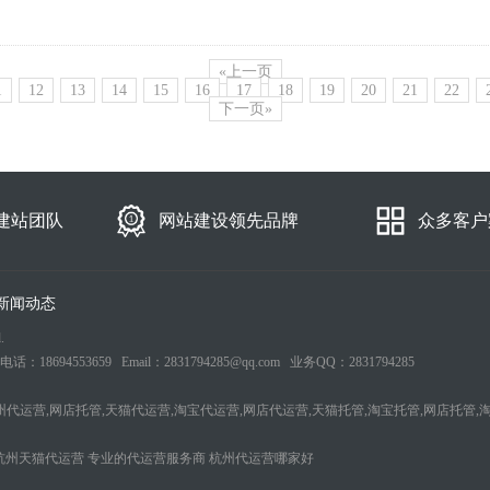
«上一页
1
12
13
14
15
16
17
18
19
20
21
22
下一页»
建站团队
网站建设领先品牌
众多客户
新闻动态
.
553659 Email：2831794285@qq.com 业务QQ：2831794285
州代运营,网店托管,天猫代运营,淘宝代运营,网店代运营,天猫托管,淘宝托管,网店托管,
杭州天猫代运营
专业的代运营服务商
杭州代运营哪家好