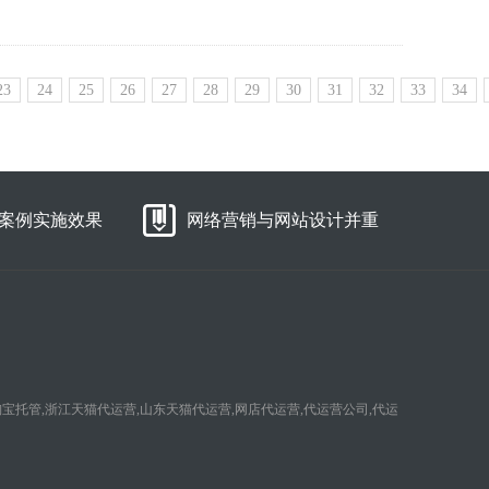
23
24
25
26
27
28
29
30
31
32
33
34
案例实施效果
网络营销与网站设计并重
淘宝托管,浙江天猫代运营,山东天猫代运营,网店代运营,代运营公司,代运