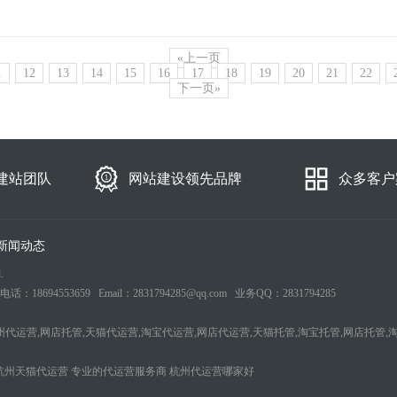
«上一页
1
12
13
14
15
16
17
18
19
20
21
22
下一页»
建站团队
网站建设领先品牌
众多客户
新闻动态
.
553659 Email：2831794285@qq.com 业务QQ：2831794285
州代运营,网店托管,天猫代运营,淘宝代运营,网店代运营,天猫托管,淘宝托管,网店托管,
杭州天猫代运营
专业的代运营服务商
杭州代运营哪家好