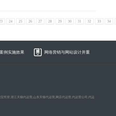
23
24
25
26
27
28
29
30
31
32
33
34
案例实施效果
网络营销与网站设计并重
淘宝托管,浙江天猫代运营,山东天猫代运营,网店代运营,代运营公司,代运