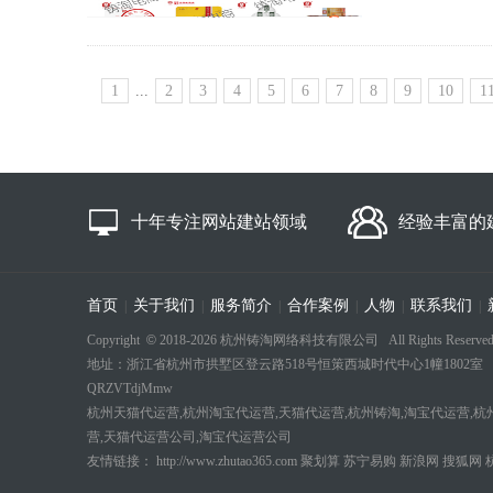
1
...
2
3
4
5
6
7
8
9
10
1
十年专注网站建站领域
经验丰富的
首页
关于我们
服务简介
合作案例
人物
联系我们
|
|
|
|
|
|
Copyright
©
2018-
2026 杭州铸淘网络科技有限公司 All Rights Reserved
地址：浙江省杭州市拱墅区登云路518号恒策西城时代中心1幢1802室 电话：18694
QRZVTdjMmw
杭州天猫代运营,杭州淘宝代运营,天猫代运营,杭州铸淘,淘宝代运营,杭
营,天猫代运营公司,淘宝代运营公司
友情链接：
http://www.zhutao365.com
聚划算
苏宁易购
新浪网
搜狐网