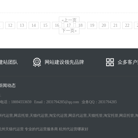
«上一页
1
12
13
14
15
16
17
18
19
20
21
22
下一页»
建站团队
网站建设领先品牌
众多客户
新闻动态
.
553659 Email：2831794285@qq.com 业务QQ：2831794285
州代运营,网店托管,天猫代运营,淘宝代运营,网店代运营,天猫托管,淘宝托管,网店托管,
杭州天猫代运营
专业的代运营服务商
杭州代运营哪家好