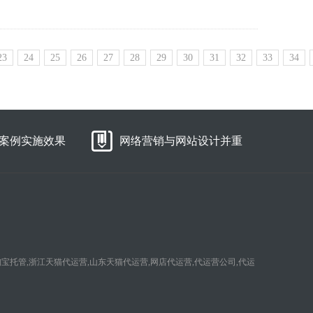
23
24
25
26
27
28
29
30
31
32
33
34
案例实施效果
网络营销与网站设计并重
淘宝托管,浙江天猫代运营,山东天猫代运营,网店代运营,代运营公司,代运