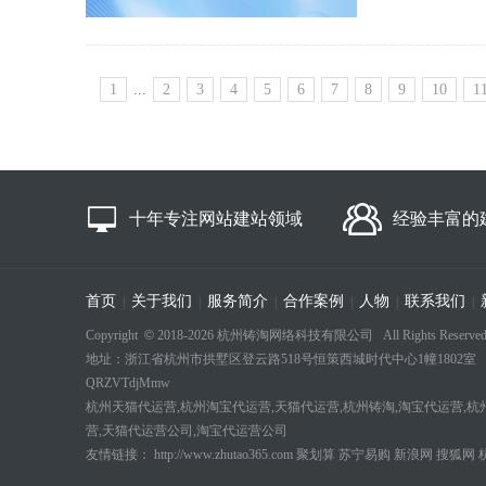
1
...
2
3
4
5
6
7
8
9
10
1
十年专注网站建站领域
经验丰富的
首页
关于我们
服务简介
合作案例
人物
联系我们
|
|
|
|
|
|
Copyright
©
2018-
2026 杭州铸淘网络科技有限公司 All Rights Reserved
地址：浙江省杭州市拱墅区登云路518号恒策西城时代中心1幢1802室 电话：18694
QRZVTdjMmw
杭州天猫代运营,杭州淘宝代运营,天猫代运营,杭州铸淘,淘宝代运营,杭
营,天猫代运营公司,淘宝代运营公司
友情链接：
http://www.zhutao365.com
聚划算
苏宁易购
新浪网
搜狐网