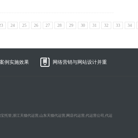
23
24
25
26
27
28
29
30
31
32
33
34
案例实施效果
网络营销与网站设计并重
淘宝托管,浙江天猫代运营,山东天猫代运营,网店代运营,代运营公司,代运