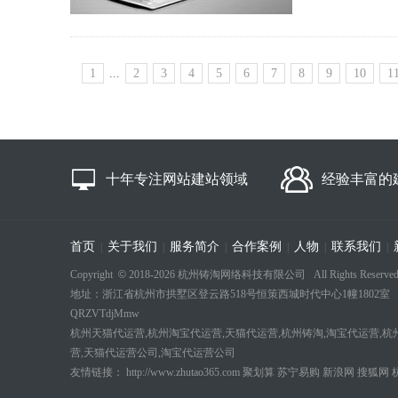
1
...
2
3
4
5
6
7
8
9
10
1
十年专注网站建站领域
经验丰富的
首页
关于我们
服务简介
合作案例
人物
联系我们
|
|
|
|
|
|
Copyright
©
2018-
2026 杭州铸淘网络科技有限公司 All Rights Reserved
地址：浙江省杭州市拱墅区登云路518号恒策西城时代中心1幢1802室 电话：18694
QRZVTdjMmw
杭州天猫代运营,杭州淘宝代运营,天猫代运营,杭州铸淘,淘宝代运营,杭
营,天猫代运营公司,淘宝代运营公司
友情链接：
http://www.zhutao365.com
聚划算
苏宁易购
新浪网
搜狐网