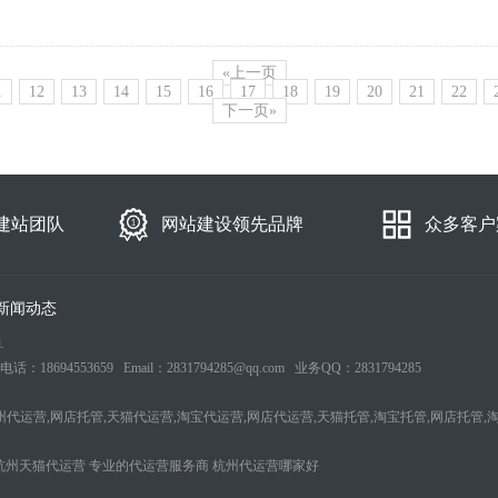
«上一页
1
12
13
14
15
16
17
18
19
20
21
22
下一页»
建站团队
网站建设领先品牌
众多客户
新闻动态
.
553659 Email：2831794285@qq.com 业务QQ：2831794285
州代运营,网店托管,天猫代运营,淘宝代运营,网店代运营,天猫托管,淘宝托管,网店托管,
杭州天猫代运营
专业的代运营服务商
杭州代运营哪家好