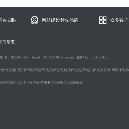
建站团队
网站建设领先品牌
众多客户
新闻动态
.
553659 Email：2831794285@qq.com 业务QQ：2831794285
州代运营,网店托管,天猫代运营,淘宝代运营,网店代运营,天猫托管,淘宝托管,网店托管,
杭州天猫代运营
专业的代运营服务商
杭州代运营哪家好