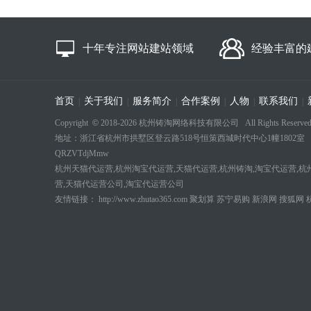
十年专注网站建站领域
经验丰富的
首页
关于我们
服务简介
合作案例
人物
联系我们
|
|
|
|
|
|
Copyright
©
2018-
2026 杭州铸淘网络科技有限公司 All Rights Reserved
地址：浙江省杭州市拱墅区登云路518号恒策西城时代中心1幢1802室 电话：18694
QRZVTdjMmw
杭州天猫代运营,杭州淘宝代运营,天猫代运营,杭州铸淘,淘宝代运营,杭
营,天猫代运营公司,淘宝代运营公司
友情链接：
http://www.zhutao365.com
聚划算
苏宁易购
新浪网
搜狐网