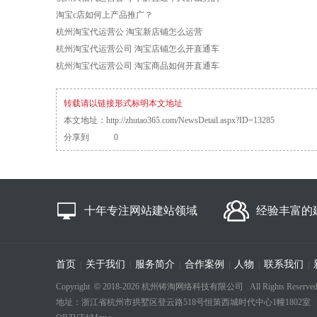
淘宝c店如何上产品推广？
杭州淘宝代运营公 淘宝新店铺怎么运营
杭州淘宝代运营公司 淘宝店铺怎么开直通车
杭州淘宝代运营公司 淘宝商品如何开直通车
转载请以链接形式标明本文地址
本文地址：
http://zhutao365.com/NewsDetail.aspx?ID=13285
分享到
0
十年专注网站建站领域
经验丰富的
首页
关于我们
服务简介
合作案例
人物
联系我们
|
|
|
|
|
|
Copyright
©
2018-
2026 杭州铸淘网络科技有限公司 All Rights Reserved
地址：浙江省杭州市拱墅区登云路518号恒策西城时代中心1幢1802室 电话：18694