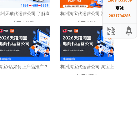
18694553659
夏冰
杭州天猫代运营公司 了解直
杭州淘宝代运营公司 淘宝直
2831794285
通车人群裁
通车溢价设
淘宝c店如何上产品推广？
杭州淘宝代运营公司 淘宝上
如何做商品