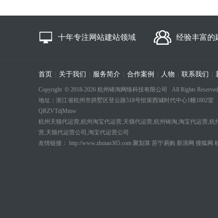
十年专注网站建站领域
经验丰富的
首页
关于我们
服务简介
合作案例
人物
联系我们
|
|
|
|
|
|
Copyright
©
2018-
2026 杭州铸淘网络科技有限公司 All Rights Reserved
地址：浙江省杭州市拱墅区登云路518号恒策西城时代中心1幢1802室 电话：18694
QRZVTdjMmw
杭州天猫代运营,杭州淘宝代运营,天猫代运营,杭州铸淘,淘宝代运营,杭
营,天猫代运营公司,淘宝代运营公司
友情链接：
http://www.zhutao365.com
聚划算
苏宁易购
新浪网
搜狐网