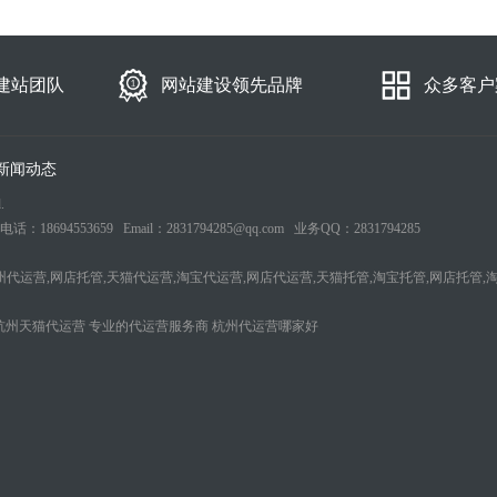
建站团队
网站建设领先品牌
众多客户
新闻动态
.
553659 Email：2831794285@qq.com 业务QQ：2831794285
州代运营,网店托管,天猫代运营,淘宝代运营,网店代运营,天猫托管,淘宝托管,网店托管,
杭州天猫代运营
专业的代运营服务商
杭州代运营哪家好